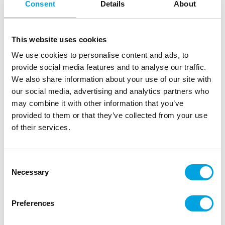
Consent
Details
About
Kinuskikissa vaaleanturkoosi vaniljamassa
250 g
This website uses cookies
|
|
Tuotetunnus (SKU): KKVM10006
Tuotemerkki:
CONFETTI
We use cookies to personalise content and ads, to
|
|
EAN: 6430048240696
Pakkauskoko: 2160
provide social media features and to analyse our traffic.
Myyntiyksikkö: 8
We also share information about your use of our site with
Kinuskikissan kehittämä, herkullinen turkoosi
our social media, advertising and analytics partners who
sokerimassa sopii kakkujen kuorruttamiseen ja
may combine it with other information that you’ve
koristeisiin.
provided to them or that they’ve collected from your use
of their services.
Consent
Necessary
Kuvaus
Selection
Kinuskikissan kehittämä sokerimassa vastaa
Preferences
vaativimmankin kotileipurin tarpeeseen. Vaniljaisen
maun ansiosta se on herkullista vaikka ihan