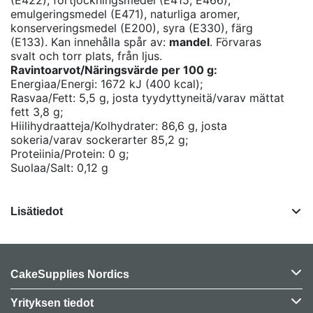
(E422), förtjockningsmedel (E415, E466),
emulgeringsmedel (E471), naturliga aromer,
konserveringsmedel (E200), syra (E330), färg
(E133). Kan innehålla spår av:
mandel
. Förvaras
svalt och torr plats, från ljus.
Ravintoarvot/Näringsvärde per 100 g:
Energiaa/Energi: 1672 kJ (400 kcal);
Rasvaa/Fett: 5,5 g, josta tyydyttyneitä/varav mättat
fett 3,8 g;
Hiilihydraatteja/Kolhydrater: 86,6 g, josta
sokeria/varav sockerarter 85,2 g;
Proteiinia/Protein: 0 g;
Suolaa/Salt: 0,12 g
Lisätiedot
CakeSupplies Nordics
Yrityksen tiedot