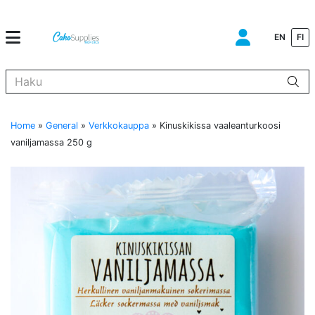
EN
FI
Kun tuloksia tulee, voit selata niitä nuolinäppäimillä ylös ja alas ja s
Home
»
General
»
Verkkokauppa
»
Kinuskikissa vaaleanturkoosi
vaniljamassa 250 g