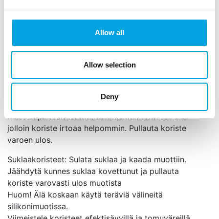
muotilla teet yhden tontun
muoto joulutonttu / puutarhatonttu (Gnome)
muotin koko 9,7 cm x 5,8 cm x 2,3 cm
Allow all
materiaali laadukas, elintarvikekäyttöön
tarkoitettu silikoni
uunin kestävä (max 200°C )
Allow selection
käsin pestävä
Massakoristeet: Paina massa huolellisesti muottiin ja
Deny
leikkaa ylimääräinen massa pois. Tarvittaessa laita
massan pintaan tai muottiin hieman tomusokeria
jolloin koriste irtoaa helpommin. Pullauta koriste
varoen ulos.
Suklaakoristeet: Sulata suklaa ja kaada muottiin.
Jäähdytä kunnes suklaa kovettunut ja pullauta
koriste varovasti ulos muotista
Huom! Älä koskaan käytä teräviä välineitä
silikonimuotissa.
Viimeistele koristeet efektisävyillä ja tomuväreillä