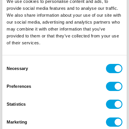
Katy Sue silikonimuotti, Tonttu
We use cookies to personalise content and ads, to
provide social media features and to analyse our traffic.
|
|
Tuotetunnus (SKU): CF0030
Tuotemerkki:
KATY SUE
We also share information about your use of our site with
|
|
EAN: 5060696707404
Pakkauskoko: 3
Myyntiyksikkö: 3
our social media, advertising and analytics partners who
Silikonimuotilla teet jouluiset tonttukoristeet kakkuihin
may combine it with other information that you’ve
provided to them or that they’ve collected from your use
of their services.
Kuvaus
Consent
Katy Sue silikonimuotilla teet ihanan söpöt Tonttu-
Necessary
Selection
koristeet kakkuihin ja muuhun joulun leivontaan.
Silikonimuotti on monikäyttöinen, voit tehdä
Preferences
koristeita suklaasta, Deco Meltsistä,
sokerimassasta, kukka-ja muotoilumassasta,
marsipaanista jne.
Statistics
Vinkki! Silikoninen muotti soveltuu myös
askarteluun, kuten savi- ja askartelumassatöihin.
Marketing