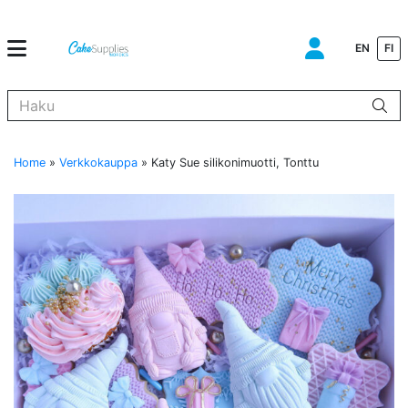
EN
FI
Kun tuloksia tulee, voit selata niitä nuolinäppäimillä ylös ja alas ja s
Home
»
Verkkokauppa
»
Katy Sue silikonimuotti, Tonttu