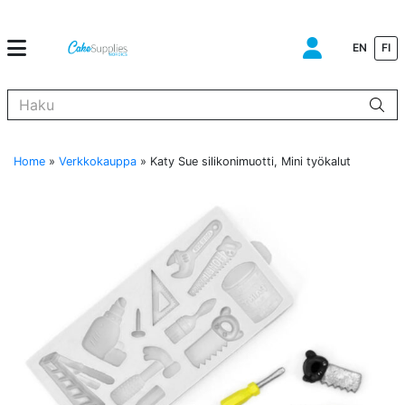
EN
FI
Kun tuloksia tulee, voit selata niitä nuolinäppäimillä ylös ja alas ja s
Home
»
Verkkokauppa
»
Katy Sue silikonimuotti, Mini työkalut