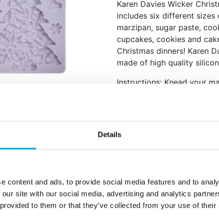
Karen Davies Wicker Christ
includes six different sizes
marzipan, sugar paste, co
cupcakes, cookies and cake
Christmas dinners! Karen Da
made of high quality silicon
Instructions: Knead your ma
the fondant with some tylo
marzipan or fondant from th
mould. Then remove the sha
powder the mould with som
Details
fondant/marzipan out of th
Wash and dry the mould tho
Combines perfectly wi
e content and ads, to provide social media features and to analy
Mrs Claus and Snowfl
 our site with our social media, advertising and analytics partn
The mould is made out 
 provided to them or that they’ve collected from your use of their
Can be used for Sugar