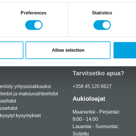
Pastry, Marzipan, Mod
Sugar, Saltdough, Air 
Preferences
Statistics
Embossing Powder.
Size Mould: 21 x 12 c
Lisätiedot
Allow selection
Tarvitsetko apua?
eröidy yritysasiakkaaksi
+358 45 120 6627
iedot ja maksuvaihtoehdot
Aukioloajat
usehdot
tusehdot
Maanantai - Perjantai:
kysytyt kysymykset
9:00 - 14:00
Lauantai - Sunnuntai:
Suljettu