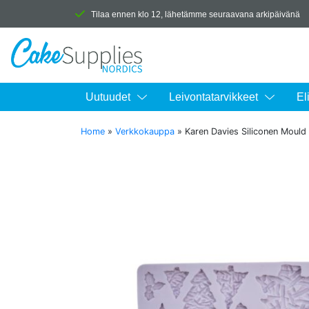
Tilaa ennen klo 12, lähetämme seuraavana arkipäivänä
Uutuudet
Leivontatarvikkeet
El
Home
»
Verkkokauppa
»
Karen Davies Siliconen Mould