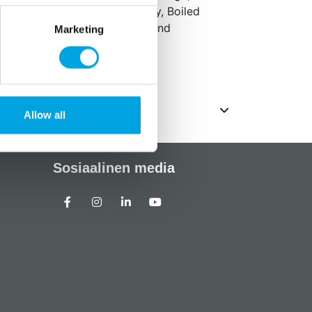
elling paste, Chocolate, Candy, Boiled
Drying Clays, Cold Porcelain and
Marketing
m.
Allow all
Sosiaalinen media