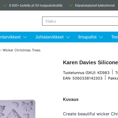
8 000+ tuotetta yli 50 huippubrändiltä
Kilpailukykyiset tukkuhinnat
Kun tuloksia tulee, voit selata niitä nuolinäpp
intarvikkeet
Juhlatarvikkeet
Ilmapallot
Tee
 – Wicker Christmas Trees
Karen Davies Silicon
|
Tuotetunnus (SKU): KD983
T
|
EAN: 5060338142303
Pakka
Kuvaus
Create beautiful wicker Chr