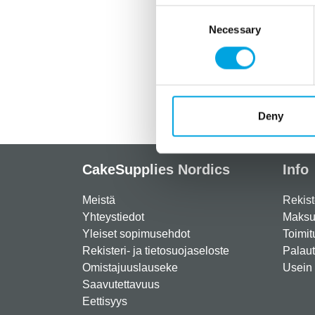
Consent
Necessary
Selection
Deny
CakeSupplies Nordics
Info
Meistä
Rekist
Yhteystiedot
Maksut
Yleiset sopimusehdot
Toimit
Rekisteri- ja tietosuojaseloste
Palau
Omistajuuslauseke
Usein 
Saavutettavuus
Eettisyys