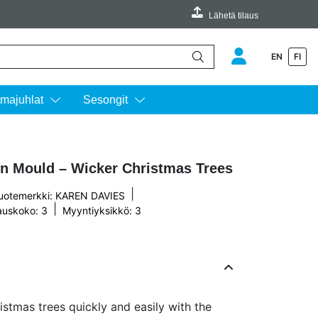
Lähetä tilaus
EN
FI
äimillä ylös ja alas ja siirtyä halutulle sivulle enterin painalluksella.
majuhlat
Sesongit
en Mould – Wicker Christmas Trees
|
uotemerkki:
KAREN DAVIES
|
uskoko: 3
Myyntiyksikkö: 3
istmas trees quickly and easily with the