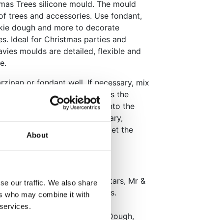
mas Trees silicone mould. The mould
 of trees and accessories. Use fondant,
okie dough and more to decorate
s. Ideal for Christmas parties and
vies moulds are detailed, flexible and
e.
rzipan or fondant well. If necessary, mix
 powder. Make a ball and press the
e inside to the outside well into the
pe from the mould. If necessary,
e cornstarch beforehand to get the
About
e mould easily.
roughly before use.
th the Karen Davies Wicker Stars, Mr &
se our traffic. We also share
akes & Christmas Trees moulds.
ers who may combine it with
of high quality.
 services.
paste, Flower paste, Cookie Dough,