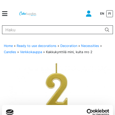
EN
FI
Kun tuloksia tulee, voit selata niitä nuolinäppäimillä ylös ja alas ja s
Home
»
Ready to use decorations
»
Decoration
»
Necessities
»
Candles
»
Verkkokauppa
»
Kakkukynttilä mini, kulta nro 2