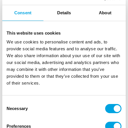
Consent
Details
About
This website uses cookies
We use cookies to personalise content and ads, to
provide social media features and to analyse our traffic.
Kakkukynttilä mini, kulta nro 2
We also share information about your use of our site with
our social media, advertising and analytics partners who
|
|
Tuotetunnus (SKU): BH-SPZ2
EAN: 5902973175875
may combine it with other information that you’ve
|
Pakkauskoko: 10
Myyntiyksikkö: 10
provided to them or that they’ve collected from your use
Suloinen, pieni numerokakkukynttilä kakkuun,
of their services.
muffinssiin ja leivonnaisiin.
Consent
Necessary
Selection
Kuvaus
”
Preferences