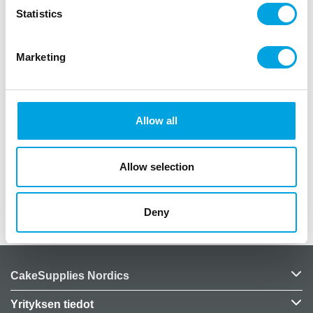
Statistics
Kuvaus
Marketing
koristeen koko 13cm x 14,5cm
Teksti Mr & Mrs
väri kulta
materiaali akryylia
käsinpesu
Allow all
Allow selection
Deny
Lisätiedot
CakeSupplies Nordics
Yrityksen tiedot