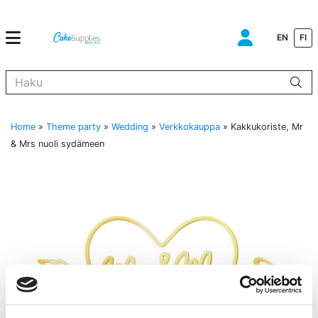
EN
FI
Kun tuloksia tulee, voit selata niitä nuolinäppäimillä ylös ja alas ja s
Home
»
Theme party
»
Wedding
»
Verkkokauppa
»
Kakkukoriste, Mr
& Mrs nuoli sydämeen