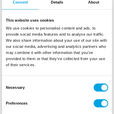
Consent
Details
About
This website uses cookies
We use cookies to personalise content and ads, to
provide social media features and to analyse our traffic.
We also share information about your use of our site with
our social media, advertising and analytics partners who
may combine it with other information that you’ve
provided to them or that they’ve collected from your use
of their services.
Consent
Kakkukoriste, Mr & Mrs nuoli sydämeen
Necessary
Selection
|
|
Tuotetunnus (SKU): P161593
Tuotemerkki:
PartyPal
|
|
EAN: 5904610161593
Pakkauskoko: 6
Myyntiyksikkö: 6
Preferences
Kaunis kakunkoriste