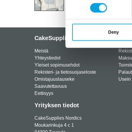
Deny
CakeSupplies Nordics
Info
Meistä
Rekist
Yhteystiedot
Maksut
Yleiset sopimusehdot
Toimit
Rekisteri- ja tietosuojaseloste
Palau
Omistajuuslauseke
Usein 
Saavutettavuus
Eettisyys
Yrityksen tiedot
CakeSupplies Nordics
Moukarinkuja 4 c 1