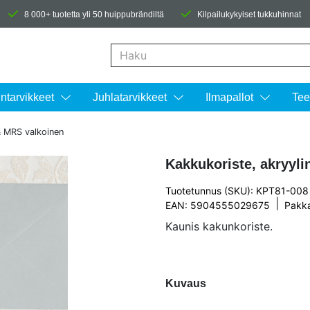
8 000+ tuotetta yli 50 huippubrändiltä
Kilpailukykyiset tukkuhinnat
Kun tuloksia tulee, voit selata niitä nuolinäpp
intarvikkeet
Juhlatarvikkeet
Ilmapallot
Tee
& MRS valkoinen
Kakkukoriste, akryyl
Tuotetunnus (SKU): KPT81-008
|
EAN: 5904555029675
Pakk
Kaunis kakunkoriste.
Kuvaus