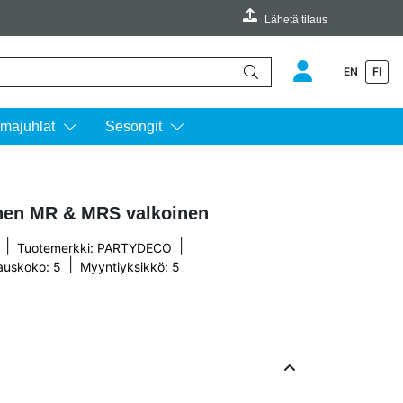
Lähetä tilaus
EN
FI
äimillä ylös ja alas ja siirtyä halutulle sivulle enterin painalluksella.
majuhlat
Sesongit
inen MR & MRS valkoinen
|
|
Tuotemerkki:
PARTYDECO
|
auskoko: 5
Myyntiyksikkö: 5