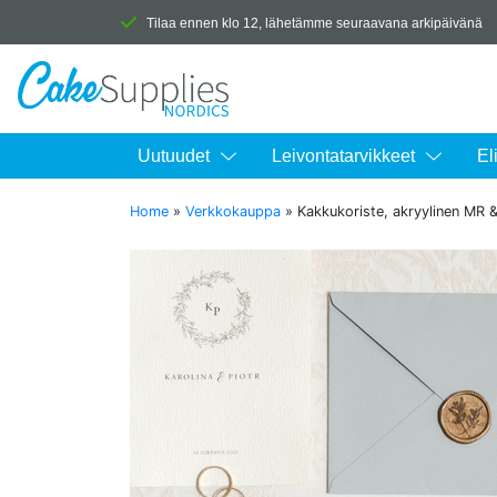
Tilaa ennen klo 12, lähetämme seuraavana arkipäivänä
Uutuudet
Leivontatarvikkeet
El
Home
»
Verkkokauppa
»
Kakkukoriste, akryylinen MR 