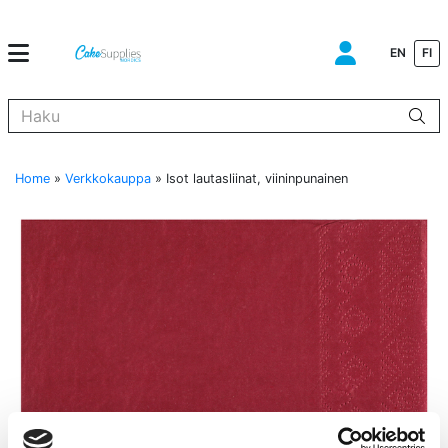
EN
FI
Kun tuloksia tulee, voit selata niitä nuolinäppäimillä ylös ja alas ja s
Home
»
Verkkokauppa
»
Isot lautasliinat, viininpunainen