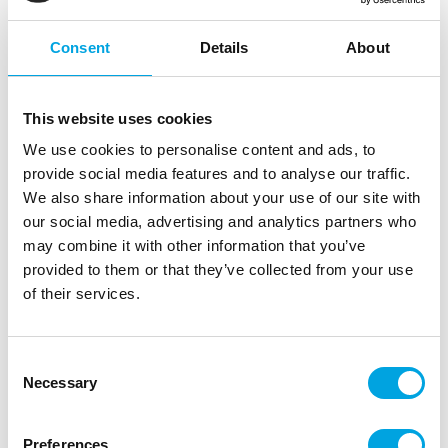
Consent
Details
About
This website uses cookies
We use cookies to personalise content and ads, to
provide social media features and to analyse our traffic.
We also share information about your use of our site with
our social media, advertising and analytics partners who
Isot lautasliinat, viininpunainen
may combine it with other information that you’ve
provided to them or that they’ve collected from your use
|
|
Tuotetunnus (SKU): S8083021
Tuotemerkki:
Santex
of their services.
|
|
EAN: 3660380090151
Pakkauskoko: 6
Myyntiyksikkö: 6
Kauniit, isot servetit trendiväreissä
Consent
Necessary
Selection
Kuvaus
Preferences