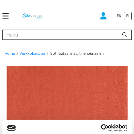
EN
FI
Kun tuloksia tulee, voit selata niitä nuolinäppäimillä ylös ja alas ja s
Home
»
Verkkokauppa
»
Isot lautasliinat, tiilenpunainen