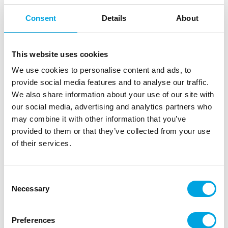
Consent
Details
About
This website uses cookies
We use cookies to personalise content and ads, to
provide social media features and to analyse our traffic.
We also share information about your use of our site with
our social media, advertising and analytics partners who
may combine it with other information that you’ve
Isot lautasliinat, tiilenpunainen
provided to them or that they’ve collected from your use
|
|
Tuotetunnus (SKU): S8083051
Tuotemerkki:
Santex
of their services.
|
|
EAN: 3660380090250
Pakkauskoko: 6
Myyntiyksikkö: 6
Kauniit, isot servetit trendiväreissä
Consent
Necessary
Selection
Kuvaus
Preferences