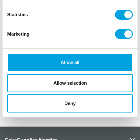
”
Statistics
Isot servetit sopivat kaikkiin juhliin. Tämän syksyn
trendiväreihin kuuluu murretut, maanläheiset sävyt.
Marketing
25 kpl paketissa
paperiset lautasliinat
Allow all
koko 33cm x 33cm
väri tiilenpunainen (brick)
Allow selection
”
Deny
Lisätiedot