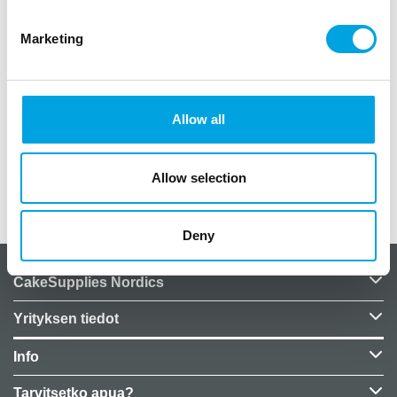
paketissa 16 kpl
Marketing
väri valko-vihreä
koristereuna
teksti Oh Baby
koko 33cm x 33cm
Allow all
Allow selection
Lisätiedot
Deny
CakeSupplies Nordics
Yrityksen tiedot
Info
Tarvitsetko apua?