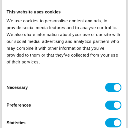
This website uses cookies
We use cookies to personalise content and ads, to
provide social media features and to analyse our traffic.
We also share information about your use of our site with
our social media, advertising and analytics partners who
may combine it with other information that you’ve
provided to them or that they’ve collected from your use
of their services.
Isot lautasliinat, Oh Baby
|
|
Tuotetunnus (SKU): A90675
Tuotemerkki:
ARTYFETES
Consent
|
|
EAN: 3700091906751
Pakkauskoko: 6
Myyntiyksikkö: 6
Necessary
Selection
Ihanat lautasliinat!
Preferences
Kuvaus
Statistics