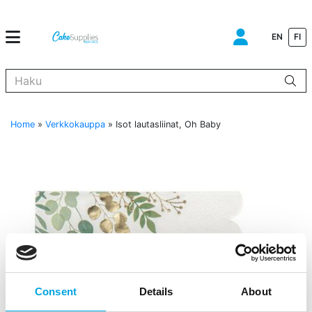
EN
FI
Kun tuloksia tulee, voit selata niitä nuolinäppäimillä ylös ja alas ja s
Home
»
Verkkokauppa
»
Isot lautasliinat, Oh Baby
Consent
Details
About