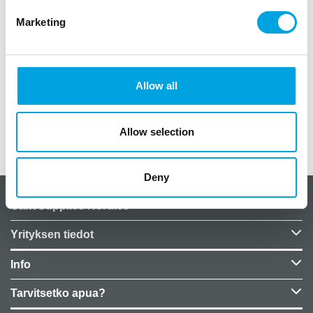
paketissa 16 kpl
Marketing
väri moniväri
koristereuna kulta
koko 33cm x 33cm
Allow all
Allow selection
Lisätiedot
Deny
CakeSupplies Nordics
Yrityksen tiedot
Info
Tarvitsetko apua?