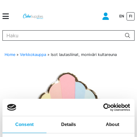
EN
FI
Kun tuloksia tulee, voit selata niitä nuolinäppäimillä ylös ja alas ja s
Home
»
Verkkokauppa
»
Isot lautasliinat, moniväri kultareuna
Consent
Details
About