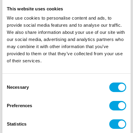
This website uses cookies
We use cookies to personalise content and ads, to
provide social media features and to analyse our traffic.
We also share information about your use of our site with
our social media, advertising and analytics partners who
may combine it with other information that you’ve
provided to them or that they’ve collected from your use
of their services.
Isot lautasliinat, moniväri kultareuna
Consent
|
|
Tuotetunnus (SKU): A10407
Tuotemerkki:
ARTYFETES
Necessary
Selection
|
|
EAN: 3700091104072
Pakkauskoko: 12
Myyntiyksikkö: 6
Ihanat lautasliinat!
Preferences
Kuvaus
Statistics