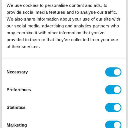
We use cookies to personalise content and ads, to
provide social media features and to analyse our traffic.
We also share information about your use of our site with
our social media, advertising and analytics partners who
may combine it with other information that you’ve
provided to them or that they’ve collected from your use
of their services.
Consent
Isot lautasliinat, Jurassic World 20kpl
Necessary
Selection
|
|
Tuotetunnus (SKU): SP33-114
Tuotemerkki:
PARTYDECO
|
|
EAN: 5904555030497
Pakkauskoko: 12
Myyntiyksikkö: 6
Preferences
Upeat lautasliinat lastenjuhliin.
Statistics
Kuvaus
Marketing