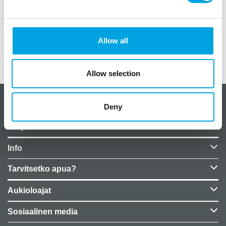
Paketissa 20 kpl
Koko: 33 cm x 33cm
Allow all
Lisätiedot
Allow selection
CakeSupplies Nordics
Deny
Yrityksen tiedot
Info
Tarvitsetko apua?
Aukioloajat
Sosiaalinen media