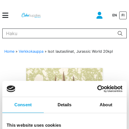
EN
FI
Kun tuloksia tulee, voit selata niitä nuolinäppäimillä ylös ja alas ja s
Home
»
Verkkokauppa
»
Isot lautasliinat, Jurassic World 20kpl
Consent
Details
About
This website uses cookies