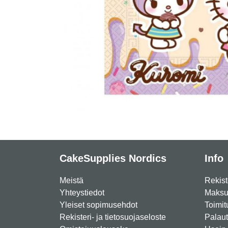
CakeSupplies Nordics
Info
Meistä
Rekist
Yhteystiedot
Maksut
Yleiset sopimusehdot
Toimit
Rekisteri- ja tietosuojaseloste
Palau