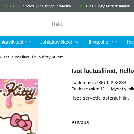
8 000+ tuotetta yli 50 huippubrändiltä
Kilpailukykyiset tukkuhinnat
Kun tuloksia tulee, voit selata niitä nuolinäpp
intarvikkeet
Juhlatarvikkeet
Ilmapallot
Tee
»
Isot lautasliinat, Hello Kitty Kuromi
Isot lautasliinat, Hell
|
Tuotetunnus (SKU): P98234
|
Pakkauskoko: 12
Myyntiyksik
Isot servetit lastenjuhliin.
Kuvaus