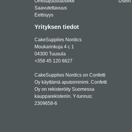
Omistajuuslauseke
Usein 
Saavutettavuus
Eettisyys
Yrityksen tiedot
CakeSupplies Nordics
Moukarinkuja 4 c 1
04300 Tuusula
+358 45 120 6627
CakeSupplies Nordics on Confetti
Oy käyttämä aputoiminimi. Confetti
Oy on rekisteröity Suomessa
kaupparekisteriin. Y-tunnus:
2309658-6