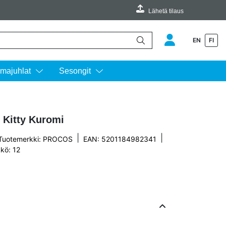
Lähetä tilaus
EN
FI
äimillä ylös ja alas ja siirtyä halutulle sivulle enterin painalluksella.
majuhlat
Sesongit
o Kitty Kuromi
|
|
Tuotemerkki:
PROCOS
EAN: 5201184982341
kö: 12