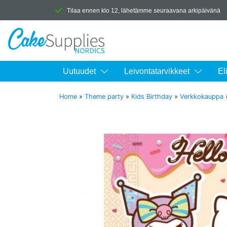
Tilaa ennen klo 12, lähetämme seuraavana arkipäivänä
Uutuudet
Leivontatarvikkeet
El
Home
»
Theme party
»
Kids Birthday
»
Verkkokauppa