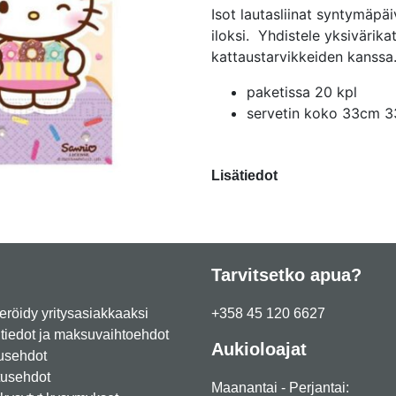
Isot lautasliinat syntymäpäiv
iloksi. Yhdistele yksivärik
kattaustarvikkeiden kanssa
paketissa 20 kpl
servetin koko 33cm 
Lisätiedot
Tarvitsetko apua?
eröidy yritysasiakkaaksi
+358 45 120 6627
iedot ja maksuvaihtoehdot
Aukioloajat
usehdot
tusehdot
Maanantai - Perjantai: