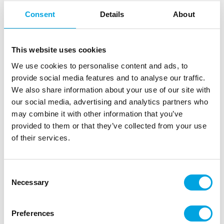
Consent
Details
About
This website uses cookies
We use cookies to personalise content and ads, to
provide social media features and to analyse our traffic.
Isot lautaset, Minni ja Mikki Hiiri
We also share information about your use of our site with
|
|
our social media, advertising and analytics partners who
Tuotetunnus (SKU): 95671
Tuotemerkki:
PROCOS
|
|
EAN: 5201184956717
Pakkauskoko: 12
Myyntiyksikkö: 12
may combine it with other information that you’ve
provided to them or that they’ve collected from your use
Disney Minni ja Mikki Hiiri lautaset juhliin.
of their services.
Kuvaus
Consent
Necessary
Selection
”
Preferences
Isot lautaset, Minni ja Mikki Hiiri syntymäpäiville,