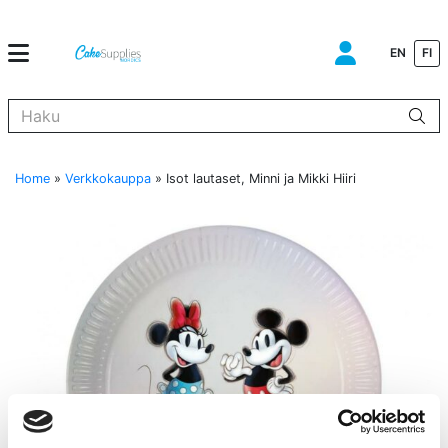
EN
FI
Kun tuloksia tulee, voit selata niitä nuolinäppäimillä ylös ja alas ja s
Home
»
Verkkokauppa
»
Isot lautaset, Minni ja Mikki Hiiri