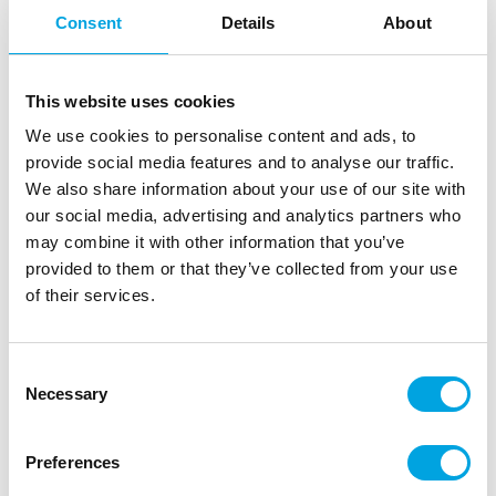
Consent
Details
About
This website uses cookies
We use cookies to personalise content and ads, to
Iso, valkoinen paperitähti 50cm
provide social media features and to analyse our traffic.
We also share information about your use of our site with
|
Tuotetunnus (SKU): GWP2-50-008
|
|
our social media, advertising and analytics partners who
Tuotemerkki:
PARTYDECO
EAN: 5904555024427
|
may combine it with other information that you’ve
Pakkauskoko: 50
Myyntiyksikkö: 5
provided to them or that they’ve collected from your use
Upea, iso kuvioitu paperitähti joulun ja talven
of their services.
somistuksiin.
Consent
Necessary
Kuvaus
Selection
”
Preferences