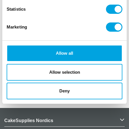
nt
Statistics
paketissa 1kpl
materiaali ohutta pahvia
nt
Marketing
koot/halkaisija 50cm
nt
Allow all
väri valkoinen
n
Allow selection
”
Deny
Lisätiedot
CakeSupplies Nordics