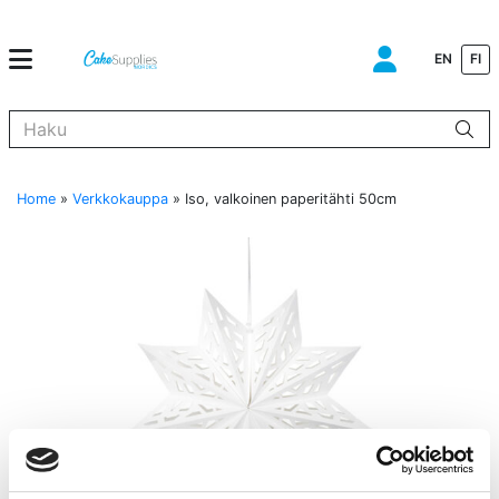
EN
FI
Kun tuloksia tulee, voit selata niitä nuolinäppäimillä ylös ja alas ja s
Home
»
Verkkokauppa
»
Iso, valkoinen paperitähti 50cm