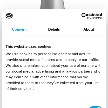
Consent
Details
About
This website uses cookies
We use cookies to personalise content and ads, to
provide social media features and to analyse our traffic.
We also share information about your use of our site with
Iso tylla #234, ruoho/spaghetti
our social media, advertising and analytics partners who
|
|
may combine it with other information that you’ve
Tuotetunnus (SKU): 232341
Tuotemerkki:
STAEDTER
|
|
provided to them or that they’ve collected from your use
EAN: 4018598232341
Pakkauskoko: 5
Myyntiyksikkö: 5
of their services.
Ruoho/spaghettitylla 15mm
Consent