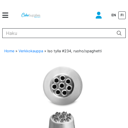
EN
FI
Kun tuloksia tulee, voit selata niitä nuolinäppäimillä ylös ja alas ja s
Home
»
Verkkokauppa
»
Iso tylla #234, ruoho/spaghetti