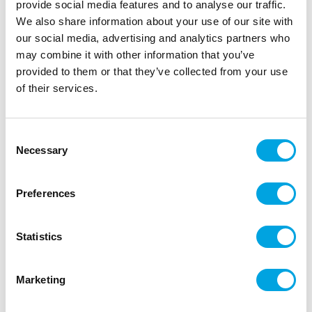
provide social media features and to analyse our traffic.
We also share information about your use of our site with
our social media, advertising and analytics partners who
may combine it with other information that you’ve
provided to them or that they’ve collected from your use
of their services.
Ilmapallot, lyyrat 5kpl
|
Tuotetunnus (SKU): 25200895
|
|
Tuotemerkki:
ILMAPALLOKESKUS
EAN: 6416472008965
Consent
|
Pakkauskoko: 6
Myyntiyksikkö: 6
Necessary
Selection
Kauniit ilmapallot lyyra-kuviolla valmistujaisiin.
Preferences
Kuvaus
Statistics
kumipalloja paketissa 5kpl
kuvio kultainen lyyra
Marketing
väri valkoinen