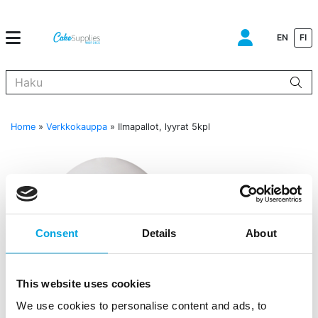
EN
FI
Kun tuloksia tulee, voit selata niitä nuolinäppäimillä ylös ja alas ja s
Home
»
Verkkokauppa
»
Ilmapallot, lyyrat 5kpl
Consent
Details
About
This website uses cookies
We use cookies to personalise content and ads, to