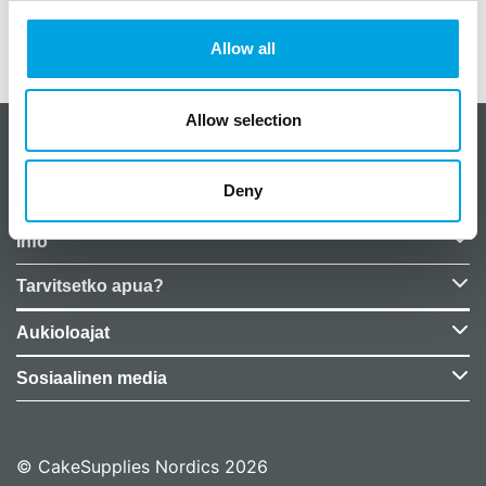
Allow all
Lisätiedot
Allow selection
CakeSupplies Nordics
Deny
Yrityksen tiedot
Info
Tarvitsetko apua?
Aukioloajat
Sosiaalinen media
© CakeSupplies Nordics 2026