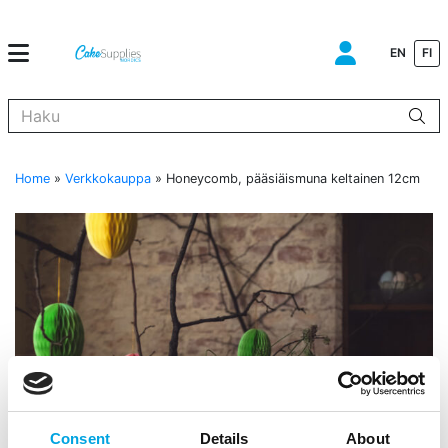
EN
FI
Kun tuloksia tulee, voit selata niitä nuolinäppäimillä ylös ja alas ja s
Home
»
Verkkokauppa
»
Honeycomb, pääsiäismuna keltainen 12cm
Consent
Details
About