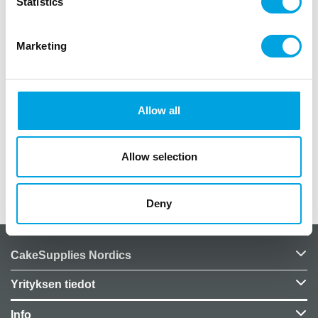
Statistics
paketissa yksi (1) kpl
koristeen pituus noin 12cm
Marketing
koristeessa nauha, jonka avulla saat sen
roikkumaan
saat koristeen kasaan helposti ja säilöttyä
pienessä tilassa seuraavaa kertaa varten
Allow all
materiaali paperia
väri keltainen
Allow selection
Lisätiedot
Deny
CakeSupplies Nordics
Yrityksen tiedot
Info