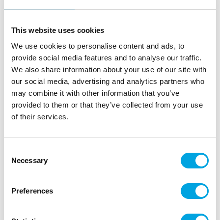
This website uses cookies
We use cookies to personalise content and ads, to
provide social media features and to analyse our traffic.
We also share information about your use of our site with
our social media, advertising and analytics partners who
may combine it with other information that you’ve
provided to them or that they’ve collected from your use
Honeycomb, pääsiäismuna keltainen 12cm
of their services.
|
Tuotetunnus (SKU): ZDP3-12-084
Tuotemerkki:
PARTYDECO
|
|
|
EAN: 5904555012530
Pakkauskoko: 5
Consent
Myyntiyksikkö: 5
Necessary
Selection
Kaunis paperikoriste kevääseen ja pääsiäiseen!
Preferences
Kuvaus