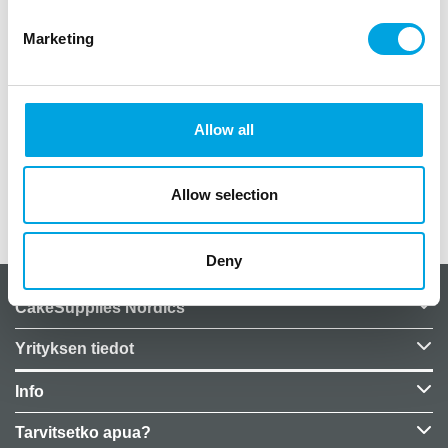
Marketing
Kauniit lautaset hevosaiheisiin juhliin
paketissa 10 kpl
halkaisija ulkomitta noin 21cm
Allow all
hevonen, heppa, keppihevonen
Allow selection
Lisätiedot
Deny
CakeSupplies Nordics
Yrityksen tiedot
Info
Tarvitsetko apua?