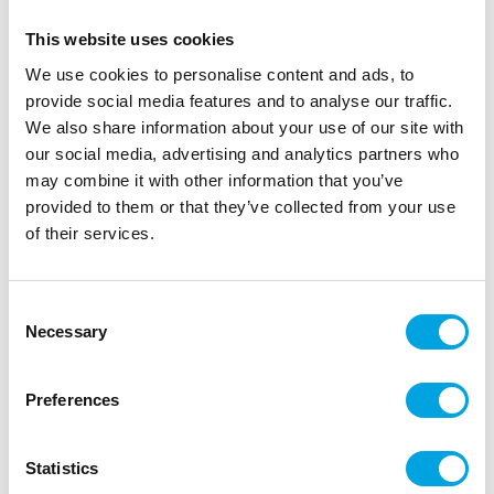
This website uses cookies
We use cookies to personalise content and ads, to
provide social media features and to analyse our traffic.
We also share information about your use of our site with
our social media, advertising and analytics partners who
may combine it with other information that you’ve
provided to them or that they’ve collected from your use
of their services.
Hevonen isot lautaset
|
|
Consent
Tuotetunnus (SKU): S7874
Tuotemerkki:
Santex
|
|
Necessary
EAN: 3660380084815
Pakkauskoko: 10
Selection
Myyntiyksikkö: 10
Kauniit lautaset lastenjuhliin
Preferences
Statistics
Kuvaus