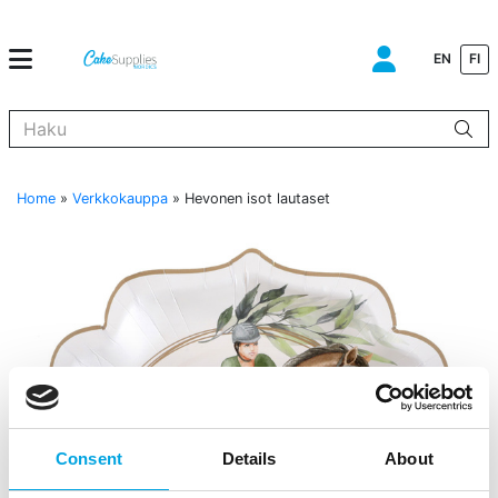
EN
FI
Kun tuloksia tulee, voit selata niitä nuolinäppäimillä ylös ja alas ja s
Home
»
Verkkokauppa
»
Hevonen isot lautaset
Consent
Details
About