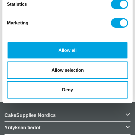
Statistics
”
Harry Potter isot lautaset teemajuhliin.
Marketing
paketissa 8 kappaletta paperilautasia
halkaisija noin 23 cm
muovittomia
FSC-sertifioitu tuote
Allow all
Tylypahka, velho
Allow selection
”
Lisätiedot
Deny
CakeSupplies Nordics
Yrityksen tiedot