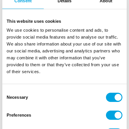
Consent
Details
About
This website uses cookies
We use cookies to personalise content and ads, to
provide social media features and to analyse our traffic.
We also share information about your use of our site with
our social media, advertising and analytics partners who
may combine it with other information that you’ve
provided to them or that they’ve collected from your use
Harry Potter isot lautaset
of their services.
|
|
Tuotetunnus (SKU): 93451
Tuotemerkki:
PROCOS
|
|
EAN: 5201184934517
Pakkauskoko: 12
Myyntiyksikkö: 12
Consent
Harry Potter isot lautaset teemajuhliin.
Necessary
Selection
Preferences
Kuvaus