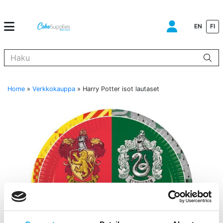
EN
FI
Kun tuloksia tulee, voit selata niitä nuolinäppäimillä ylös ja alas ja s
Home
»
Verkkokauppa
»
Harry Potter isot lautaset