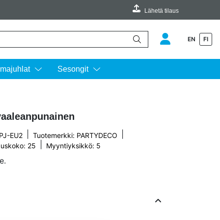
Lähetä tilaus
EN
FI
äimillä ylös ja alas ja siirtyä halutulle sivulle enterin painalluksella.
majuhlat
Sesongit
vaaleanpunainen
|
|
1PJ-EU2
Tuotemerkki:
PARTYDECO
|
uskoko: 25
Myyntiyksikkö: 5
e.