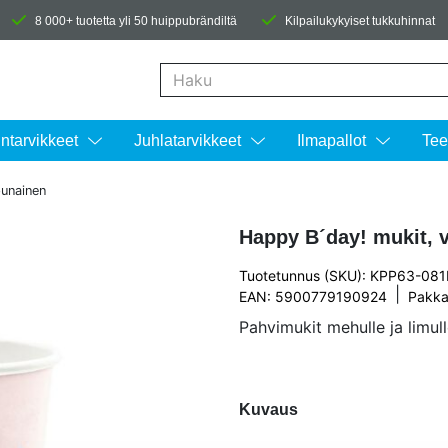
8 000+ tuotetta yli 50 huippubrändiltä
Kilpailukykyiset tukkuhinnat
Kun tuloksia tulee, voit selata niitä nuolinäpp
intarvikkeet
Juhlatarvikkeet
Ilmapallot
Tee
punainen
Happy B´day! mukit, 
Tuotetunnus (SKU): KPP63-08
|
EAN: 5900779190924
Pakka
Pahvimukit mehulle ja limull
Kuvaus