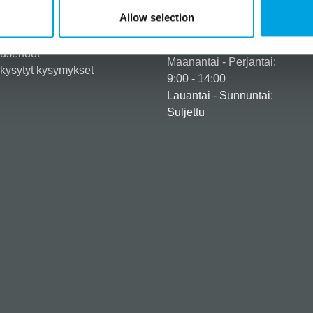
eröidy yritysasiakkaaksi
+358 45 120 6627
Allow selection
iedot ja maksuvaihtoehdot
Aukioloajat
usehdot
tusehdot
Maanantai - Perjantai:
kysytyt kysymykset
9:00 - 14:00
Lauantai - Sunnuntai:
Suljettu