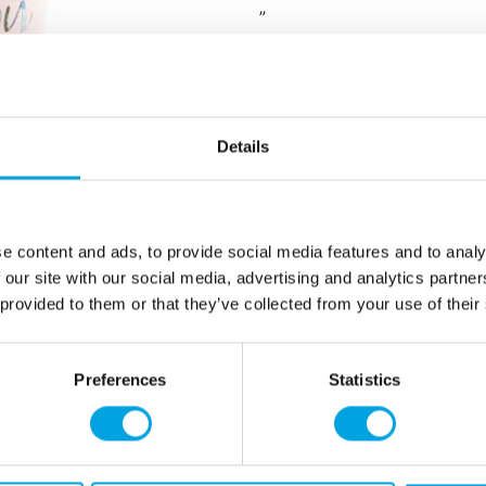
”
nt
ntt
paketissa 6 kappaletta
vetoisuus noin 2,2 dl
Details
väri vaaleanpunainen, teksti 
n
”
e content and ads, to provide social media features and to analy
 our site with our social media, advertising and analytics partn
Lisätiedot
 provided to them or that they’ve collected from your use of their
Preferences
Statistics
Tarvitsetko apua?