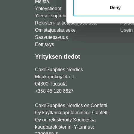
Meistä
Rekist
Deny
Yhteystiedot
Maksut
Yleiset sopimusehdot
Toimit
Rekisteri- ja tietosuojaseloste
Palau
Omistajuuslauseke
Usein 
Saavutettavuus
Eettisyys
Yrityksen tiedot
CakeSupplies Nordics
Moukarinkuja 4 c 1
04300 Tuusula
+358 45 120 6627
CakeSupplies Nordics on Confetti
Oy käyttämä aputoiminimi. Confetti
Oy on rekisteröity Suomessa
kaupparekisteriin. Y-tunnus: