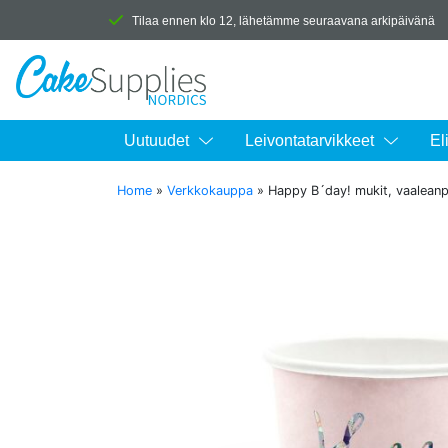
Tilaa ennen klo 12, lähetämme seuraavana arkipäivänä
Uutuudet
Leivontatarvikkeet
El
Home
»
Verkkokauppa
»
Happy B´day! mukit, vaalean