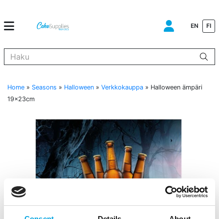
EN
FI
Kun tuloksia tulee, voit selata niitä nuolinäppäimillä ylös ja alas ja s
Home
»
Seasons
»
Halloween
»
Verkkokauppa
»
Halloween ämpäri
19x23cm
Consent
Details
About