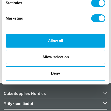
Statistics
Ämpäri toimii astiana/coolerina vaikka halloween-
juomille.
Marketing
1kpl
materiaali metallia
teksti: fresh blood
Allow all
koko 19x23cm
käsinpesu
kuivaa astia hyvin joka pesun jälkeen
Allow selection
Lisätiedot
Deny
CakeSupplies Nordics
Yrityksen tiedot