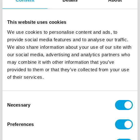
This website uses cookies
We use cookies to personalise content and ads, to
provide social media features and to analyse our traffic.
We also share information about your use of our site with
our social media, advertising and analytics partners who
may combine it with other information that you’ve
provided to them or that they’ve collected from your use
Halloween ämpäri 19x23cm
of their services.
|
Tuotetunnus (SKU): F24809
Tuotemerkki:
FIESTAS GUIRCA
|
|
|
EAN: 8434077248096
Pakkauskoko: 2
Myyntiyksikkö: 2
Consent
Necessary
Selection
Hurja ämpäri tarjoiluihin halloweeniin.
Preferences
Kuvaus