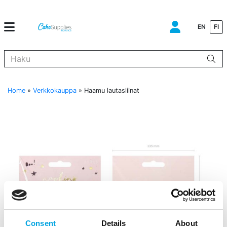
EN
FI
Kun tuloksia tulee, voit selata niitä nuolinäppäimillä ylös ja alas ja s
Home
»
Verkkokauppa
»
Haamu lautasliinat
Consent
Details
About