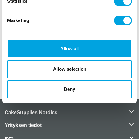
Statistics
Marketing
Kuvaus
paketissa 20 kpl
väri valkoinen
Allow all
muoto haamu / kummitus
koko 11x14cm
Allow selection
Lisätiedot
Deny
CakeSupplies Nordics
Yrityksen tiedot
Info