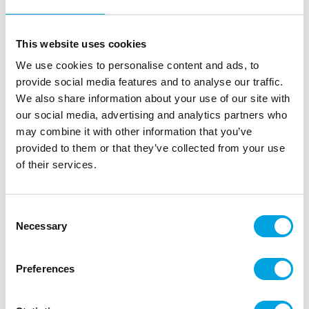
This website uses cookies
We use cookies to personalise content and ads, to
provide social media features and to analyse our traffic.
We also share information about your use of our site with
our social media, advertising and analytics partners who
may combine it with other information that you’ve
provided to them or that they’ve collected from your use
of their services.
Consent
Necessary
Selection
Haamu lautasliinat
|
|
Tuotetunnus (SKU): SPK5
Tuotemerkki:
PARTYDECO
Preferences
|
|
EAN: 5900779107205
Pakkauskoko: 20
Myyntiyksikkö: 6
Upeat lautasliinat halloweeniin.