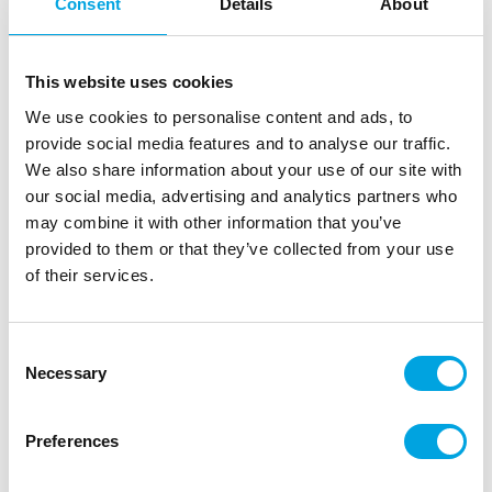
Consent
Details
About
This website uses cookies
We use cookies to personalise content and ads, to
provide social media features and to analyse our traffic.
We also share information about your use of our site with
our social media, advertising and analytics partners who
may combine it with other information that you’ve
provided to them or that they’ve collected from your use
Gabby´s Dollhouse isot lautaset
of their services.
|
|
Tuotetunnus (SKU): P95755
Tuotemerkki:
PROCOS
|
|
EAN: 5201184957554
Pakkauskoko: 12
Myyntiyksikkö: 12
Consent
Gabbyn nukketalo – isot lautaset lastensynttäreille.
Necessary
Selection
Preferences
Kuvaus