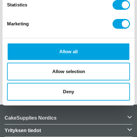
Statistics
”
Gabbyn nukketalo isot lautaset teemajuhliin ja
Marketing
lastensynttäreille
paketissa 8 kappaletta paperilautasia
halkaisija noin 23 cm
Allow all
muovittomia
”
Allow selection
Lisätiedot
Deny
CakeSupplies Nordics
Yrityksen tiedot