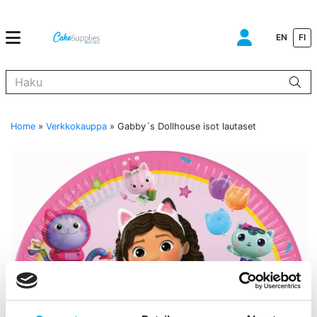
EN
FI
Kun tuloksia tulee, voit selata niitä nuolinäppäimillä ylös ja alas ja s
Home
»
Verkkokauppa
»
Gabby´s Dollhouse isot lautaset