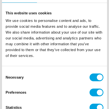
This website uses cookies
We use cookies to personalise content and ads, to
provide social media features and to analyse our traffic.
We also share information about your use of our site with
our social media, advertising and analytics partners who
may combine it with other information that you’ve
provided to them or that they’ve collected from your use
of their services.
Etiketit, Joulupallo 8kpl
Consent
|
|
Tuotetunnus (SKU): A93003
Tuotemerkki:
ARTYFETES
Necessary
Selection
|
|
EAN: 3700091517292
Pakkauskoko: 6
Myyntiyksikkö: 6
Kauniit pienet kortit koristeluun.
Preferences
Kuvaus
Statistics