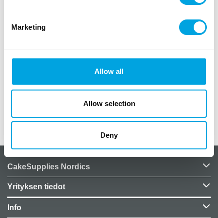
Kiinnitä pienet kortit lahjakasseihin, lasipulloihin tai
Marketing
käytä muutoin kattauksissa sekä koristelussa.
pakkauksessa 8kpl
kortin halkaisija 5cm
Allow all
materiaali paperia
väreissä valko-kulta
Allow selection
Lisätiedot
Deny
CakeSupplies Nordics
Yrityksen tiedot
Info