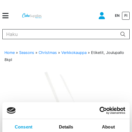
EN
FI
Kun tuloksia tulee, voit selata niitä nuolinäppäimillä ylös ja alas ja s
Home
»
Seasons
»
Christmas
»
Verkkokauppa
»
Etiketit, Joulupallo
8kpl
Consent
Details
About