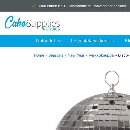
Tilaa ennen klo 12, lähetämme seuraavana arkipäivänä
Uutuudet
Leivontatarvikkeet
El
Home
»
Seasons
»
New Year
»
Verkkokauppa
»
Disco-