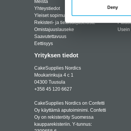
Meistä
Rekist
Deny
Yhteystiedot
Maksut
Yleiset sopimusehdot
Toimit
Rekisteri- ja tietosuojaseloste
Palau
Omistajuuslauseke
Usein 
Saavutettavuus
Eettisyys
Yrityksen tiedot
CakeSupplies Nordics
Moukarinkuja 4 c 1
04300 Tuusula
+358 45 120 6627
CakeSupplies Nordics on Confetti
Oy käyttämä aputoiminimi. Confetti
Oy on rekisteröity Suomessa
kaupparekisteriin. Y-tunnus: