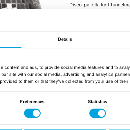
Disco-pallolla luot tunnelm
paketissa 1 kpl
materiaali muovia, sty
halkaisija noin 20 cm
pallon saa roikkumaa
Details
eivät sovellu alle 3-vuo
Lisätiedot
e content and ads, to provide social media features and to analy
 our site with our social media, advertising and analytics partn
 provided to them or that they’ve collected from your use of their
Preferences
Statistics
Tarvitsetko apua?