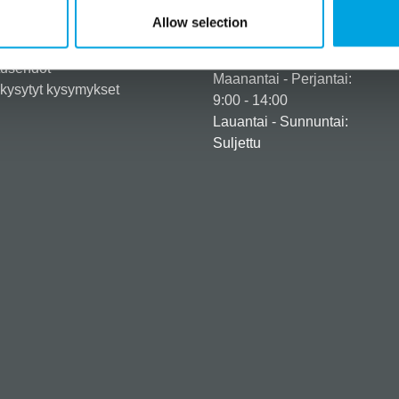
eröidy yritysasiakkaaksi
+358 45 120 6627
Allow selection
iedot ja maksuvaihtoehdot
Aukioloajat
usehdot
tusehdot
Maanantai - Perjantai:
kysytyt kysymykset
9:00 - 14:00
Lauantai - Sunnuntai:
Suljettu