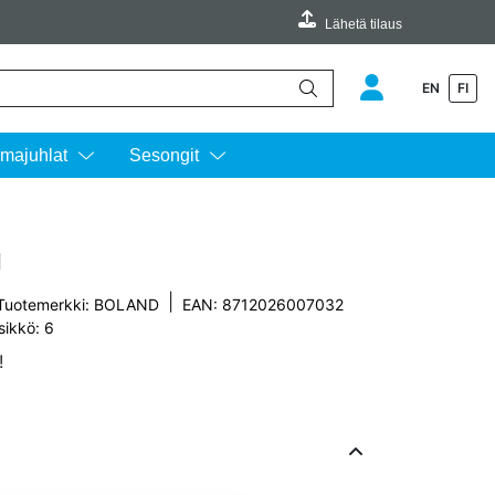
Lähetä tilaus
EN
FI
äimillä ylös ja alas ja siirtyä halutulle sivulle enterin painalluksella.
majuhlat
Sesongit
l
|
Tuotemerkki:
BOLAND
EAN: 8712026007032
sikkö: 6
!