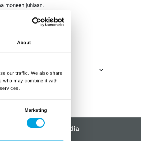
aa moneen juhlaan.
roksia
n
About
tiaille!
se our traffic. We also share
ers who may combine it with
 services.
Marketing
Sosiaalinen media