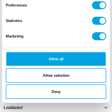
putken pituus 40cm
Preferences
hopeisia confettia
kun tykkiputkea kiertää, se ampuu confetteja n. 2,5-4m
jotka hiljalleen leijailee alas maahan
Statistics
turvallinen käyttää
ei sisällä räjähteitä vaan toimii paineilmalla
laukaus aiheuttaa melua
Marketing
älä ammu kohti ihmisiä, eläimiä tai esineitä
ammu kädet suorina poispäin itsestäsi
nesteiden tai kosteuden kanssa kosketuksissa tuotteen
sisältö saattaa tahrata
pidä poissa lasten ulottumattomissa
Allow all
Käyttöohje: Osoita tykki kohti tilaa, jossa ei ole henkilöitä.
Kierrä tykkiä kohdasta joka merkattu nuolin. Älä ammu
avotuleen, koska confetti on herkästi syttyvää
Allow selection
materiaalia.
”
Deny
Lisätiedot