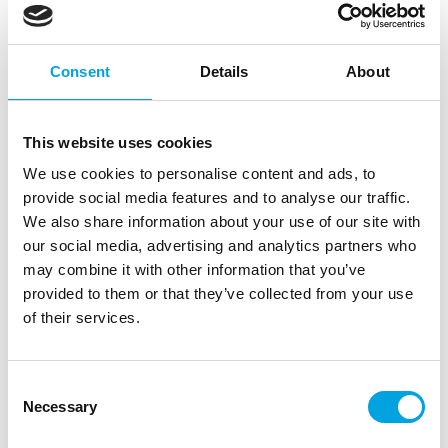
Consent
Details
About
This website uses cookies
Confettitykki, hopea 40cm
We use cookies to personalise content and ads, to
|
provide social media features and to analyse our traffic.
Tuotetunnus (SKU): TUKB40-018
Tuotemerkki:
PARTYDECO
|
|
|
We also share information about your use of our site with
EAN: 5900779184480
Pakkauskoko: 5
Myyntiyksikkö: 5
our social media, advertising and analytics partners who
may combine it with other information that you’ve
Confettitykki jonka sisällä confetteja!
provided to them or that they’ve collected from your use
of their services.
Kuvaus
Consent
Necessary
”
Selection
partyshooter eli confettitykki