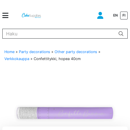
EN
FI
Kun tuloksia tulee, voit selata niitä nuolinäppäimillä ylös ja alas ja s
Home
»
Party decorations
»
Other party decorations
»
Verkkokauppa
»
Confettitykki, hopea 40cm