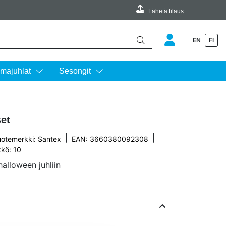
Lähetä tilaus
EN
FI
äimillä ylös ja alas ja siirtyä halutulle sivulle enterin painalluksella.
majuhlat
Sesongit
set
|
|
uotemerkki:
Santex
EAN: 3660380092308
kkö: 10
halloween juhliin