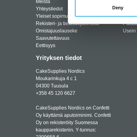
Meistä
Rekist
Deny
Yhteystiedot
Maksut
Yleiset sopimusehdot
Toimit
Rekisteri- ja tietosuojaseloste
Palau
Omistajuuslauseke
Usein 
Saavutettavuus
Eettisyys
Yrityksen tiedot
CakeSupplies Nordics
Moukarinkuja 4 c 1
04300 Tuusula
+358 45 120 6627
CakeSupplies Nordics on Confetti
Oy käyttämä aputoiminimi. Confetti
Oy on rekisteröity Suomessa
kaupparekisteriin. Y-tunnus: