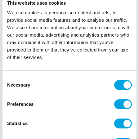
This website uses cookies
We use cookies to personalise content and ads, to
provide social media features and to analyse our traffic.
We also share information about your use of our site with
our social media, advertising and analytics partners who
may combine it with other information that you’ve
provided to them or that they’ve collected from your use
of their services.
Birthday isot lautaset
Consent
Necessary
|
|
Selection
Tuotetunnus (SKU): CN-118
Tuotemerkki:
GINGER RAY
|
|
EAN: 5056567024152
Pakkauskoko: 5
Myyntiyksikkö: 5
Upeat lautaset syntymäpäiväjuhliin!
Preferences
Statistics
Kuvaus