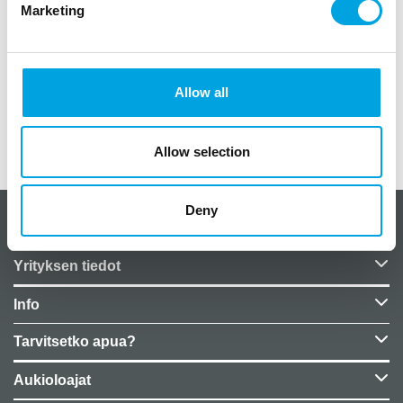
Marketing
Klassisen kauniit isot lautaset syntymäpäiväjuhliin!
8 kpl paketissa
pahvilautanen
halkaisija noin 25cm
Allow all
Lisätiedot
Allow selection
Deny
CakeSupplies Nordics
Yrityksen tiedot
Info
Tarvitsetko apua?
Aukioloajat