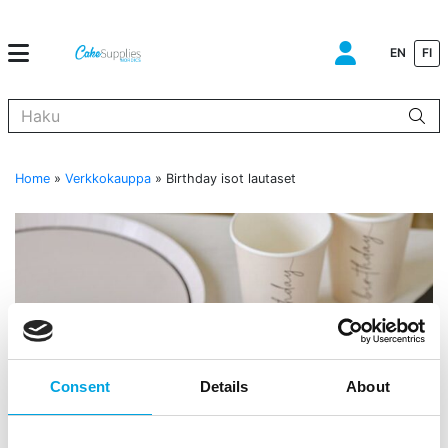
EN
FI
Kun tuloksia tulee, voit selata niitä nuolinäppäimillä ylös ja alas ja s
Home
»
Verkkokauppa
»
Birthday isot lautaset
Consent
Details
About