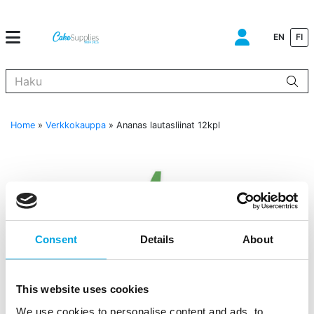
EN
FI
Kun tuloksia tulee, voit selata niitä nuolinäppäimillä ylös ja alas ja s
Home
»
Verkkokauppa
»
Ananas lautasliinat 12kpl
Consent
Details
About
This website uses cookies
We use cookies to personalise content and ads, to