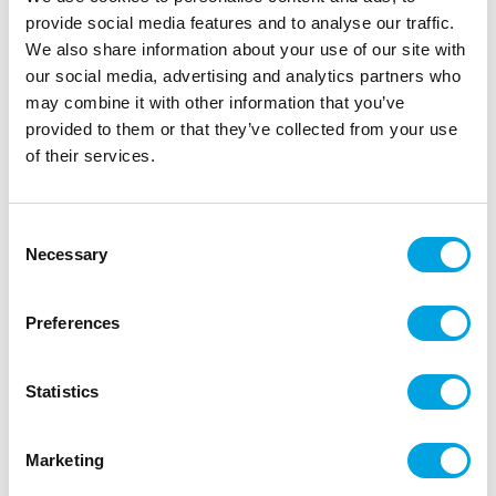
provide social media features and to analyse our traffic.
We also share information about your use of our site with
our social media, advertising and analytics partners who
may combine it with other information that you’ve
provided to them or that they’ve collected from your use
Ananas lautasliinat 12kpl
of their services.
|
|
Tuotetunnus (SKU): SPK48
Tuotemerkki:
PARTYDECO
|
|
EAN: 5904555068506
Pakkauskoko: 12
Myyntiyksikkö: 5
Consent
Hauskat servetit kattauksiin.
Necessary
Selection
Preferences
Kuvaus
Statistics
Kauniit servetit juhliin.
paketissa 12kpl
Marketing
muoto ananas