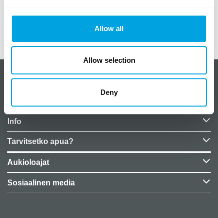
koko 18,5cm x 10cm
Allow all
Lisätiedot
Allow selection
CakeSupplies Nordics
Deny
Yrityksen tiedot
Info
Tarvitsetko apua?
Aukioloajat
Sosiaalinen media