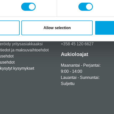
Lisätiedot
Allow selection
Tarvitsetko apua?
eröidy yritysasiakkaaksi
+358 45 120 6627
iedot ja maksuvaihtoehdot
Aukioloajat
usehdot
tusehdot
Maanantai - Perjantai:
kysytyt kysymykset
9:00 - 14:00
Lauantai - Sunnuntai:
Suljettu