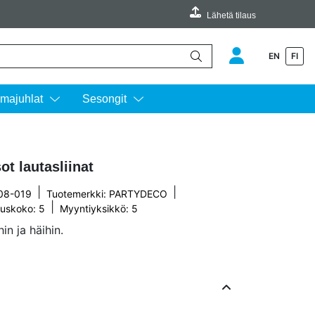
Lähetä tilaus
EN
FI
äimillä ylös ja alas ja siirtyä halutulle sivulle enterin painalluksella.
majuhlat
Sesongit
ot lautasliinat
|
|
008-019
Tuotemerkki:
PARTYDECO
|
uskoko: 5
Myyntiyksikkö: 5
hin ja häihin.