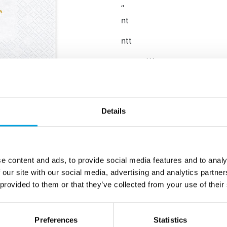
”
nt
ntt
nttt
ntttt
paketissa 20 kpl
väri valkoinen
teksti kultainen All yo
Details
koko 33x33cm
ntt
nt
e content and ads, to provide social media features and to analy
n
 our site with our social media, advertising and analytics partn
 provided to them or that they’ve collected from your use of their
n
nt
Preferences
Statistics
”