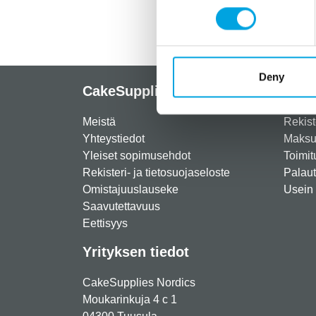
Deny
CakeSupplies Nordics
Info
Meistä
Rekist
Yhteystiedot
Maksut
Yleiset sopimusehdot
Toimit
Rekisteri- ja tietosuojaseloste
Palau
Omistajuuslauseke
Usein 
Saavutettavuus
Eettisyys
Yrityksen tiedot
CakeSupplies Nordics
Moukarinkuja 4 c 1