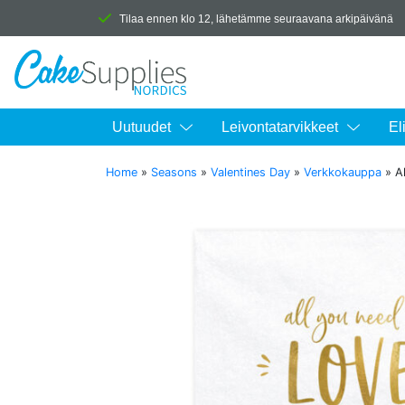
Tilaa ennen klo 12, lähetämme seuraavana arkipäivänä
Uutuudet
Leivontatarvikkeet
El
Home
»
Seasons
»
Valentines Day
»
Verkkokauppa
»
A