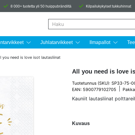
8 000+ tuotetta yli 50 huippubrändiltä
Kilpailukykyiset tukkuhinnat
Kun tuloksia tulee, voit selata niitä nuolinäpp
intarvikkeet
Juhlatarvikkeet
Ilmapallot
Tee
ll you need is love isot lautasliinat
All you need is love is
Tuotetunnus (SKU): SP33-75-
|
EAN: 5900779102705
Pakka
Kauniit lautasliinat polttarei
Kuvaus