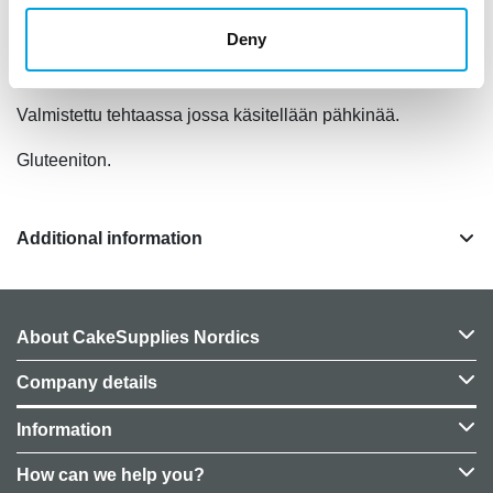
Deny
stabilointiaine (E413), selluloosa (E466) säilöntäaine
(E202), väri: E171,
luontaiset aromit.
Valmistettu tehtaassa jossa käsitellään pähkinää.
Gluteeniton.
Additional information
About CakeSupplies Nordics
Company details
Information
How can we help you?