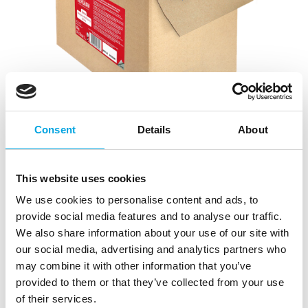
Consent
Details
About
Renshaw EXTRA sokerimassa, valkoinen
This website uses cookies
10kg
We use cookies to personalise content and ads, to
|
|
|
SKU: 02835-2
EAN: 5010301328166
Outer box: 1
provide social media features and to analyse our traffic.
Trading unit: 1
We also share information about your use of our site with
Renshaw:n uuden sukupolven sokerimassa. Elastisempi
our social media, advertising and analytics partners who
sokerimassa soveltuu kakun päälle, muotoiluun sekä
may combine it with other information that you’ve
koristeisiin.
provided to them or that they’ve collected from your use
of their services.