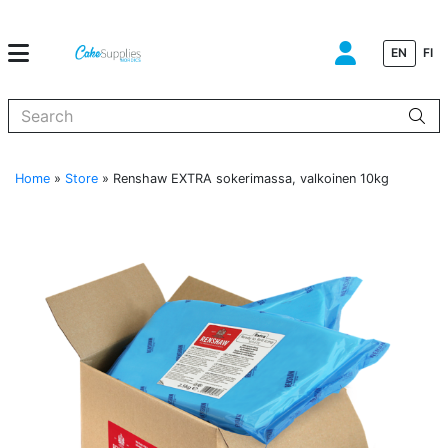
EN
FI
When autocomplete results are available use up and down arrows to
Home
»
Store
»
Renshaw EXTRA sokerimassa, valkoinen 10kg