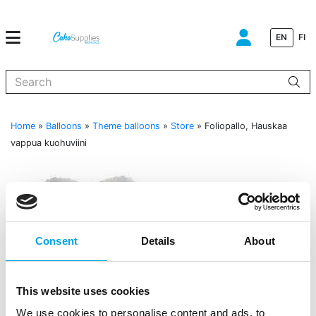
EN
FI
When autocomplete results are available use up and down arrows to
Home
»
Balloons
»
Theme balloons
»
Store
»
Foliopallo, Hauskaa
vappua kuohuviini
Consent
Details
About
This website uses cookies
We use cookies to personalise content and ads, to