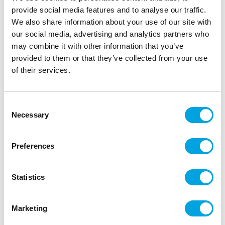
provide social media features and to analyse our traffic.
We also share information about your use of our site with
our social media, advertising and analytics partners who
Foliopallo, Hauskaa vappua kuohuviini
may combine it with other information that you’ve
|
|
SKU: 5606-FIN-1
Brand:
ILMAPALLOKESKUS
provided to them or that they’ve collected from your use
|
|
EAN: 4061859119899
Outer box: 5
Trading unit: 5
of their services.
Kaunis pallo Vappuun!
Consent
Necessary
Selection
Description
Preferences
pakkauksessa yksi (1) kpl
halkaisija noin 38 cm
Statistics
Hinta ei sisällä heliumia.
Voit täyttää pallon myymälöissämme, täytön hintaan
Marketing
kuuluu normaali pallopaino. Täytön hinta vaihtelee