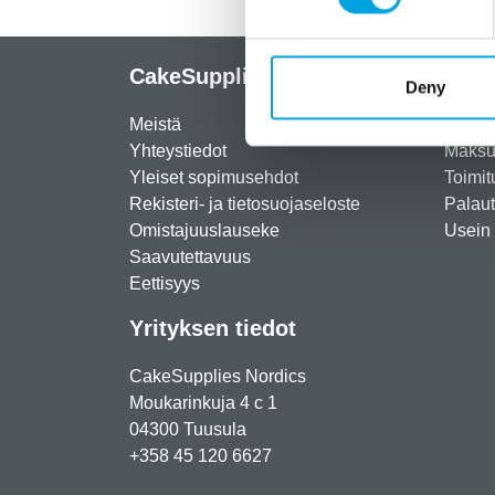
CakeSupplies Nordics
Info
Deny
Meistä
Rekist
Yhteystiedot
Maksut
Yleiset sopimusehdot
Toimit
Rekisteri- ja tietosuojaseloste
Palau
Omistajuuslauseke
Usein 
Saavutettavuus
Eettisyys
Yrityksen tiedot
CakeSupplies Nordics
Moukarinkuja 4 c 1
04300 Tuusula
+358 45 120 6627