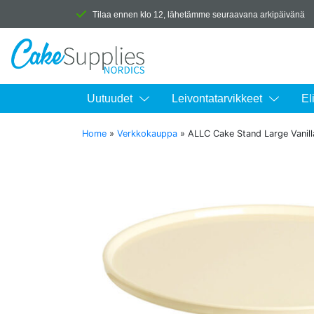
Tilaa ennen klo 12, lähetämme seuraavana arkipäivänä
Uutuudet
Leivontatarvikkeet
El
Home
»
Verkkokauppa
»
ALLC Cake Stand Large Vanil