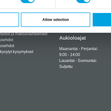
Tarvitsetko apua?
Allow selection
eröidy yritysasiakkaaksi
+358 45 120 6627
iedot ja maksuvaihtoehdot
Aukioloajat
usehdot
tusehdot
Maanantai - Perjantai:
kysytyt kysymykset
9:00 - 14:00
Lauantai - Sunnuntai:
Suljettu