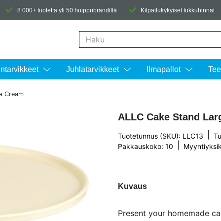
8 000+ tuotetta yli 50 huippubrändiltä
Kilpailukykyiset tukkuhinnat
Kun tuloksia tulee, voit selata niitä nuolinäpp
intarvikkeet
Juhlatarvikkeet
Ilmapallot
Tee
la Cream
ALLC Cake Stand Larg
|
Tuotetunnus (SKU): LLC13
Tu
|
Pakkauskoko: 10
Myyntiyksik
Kuvaus
Present your homemade cake