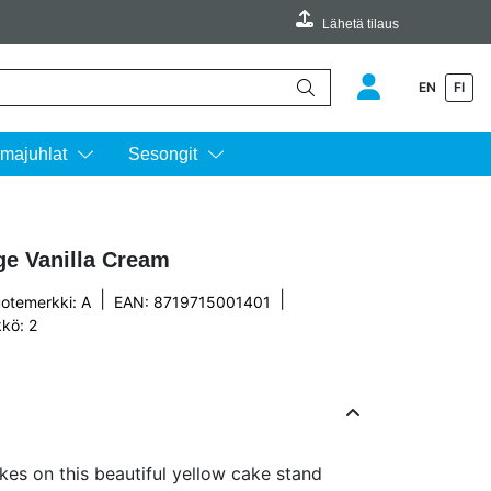
Lähetä tilaus
EN
FI
äimillä ylös ja alas ja siirtyä halutulle sivulle enterin painalluksella.
majuhlat
Sesongit
e Vanilla Cream
|
|
otemerkki:
A
EAN: 8719715001401
kö: 2
s on this beautiful yellow cake stand