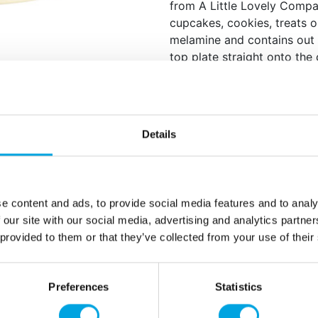
from A Little Lovely Compan
cupcakes, cookies, treats 
melamine and contains out 
top plate straight onto the
Colour: Vanilla Cream.
The stand consists of 
together.
Details
Material: melamine.
Not suitable for the d
Size: 29,7 x 20,2 x 29
e content and ads, to provide social media features and to analy
 our site with our social media, advertising and analytics partn
Lisätiedot
 provided to them or that they’ve collected from your use of their
Preferences
Statistics