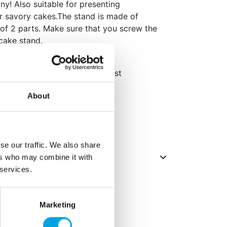
y! Also suitable for presenting
or savory cakes.The stand is made of
of 2 parts. Make sure that you screw the
 cake stand.
two parts that are easy to twist
About
ishwasher.
,7 cm.
se our traffic. We also share
ers who may combine it with
 services.
Marketing